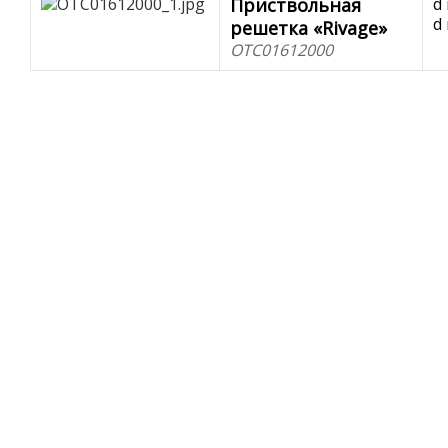
Приствольная
d
d
решетка «Rivage»
OTC01612000