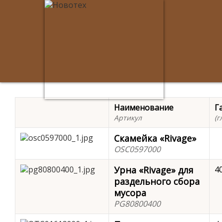
Наименование
Г
Артикул
(
Скамейка «Rivage»
OSC0597000
Урна «Rivage» для
4
раздельного сбора
мусора
PG80800400