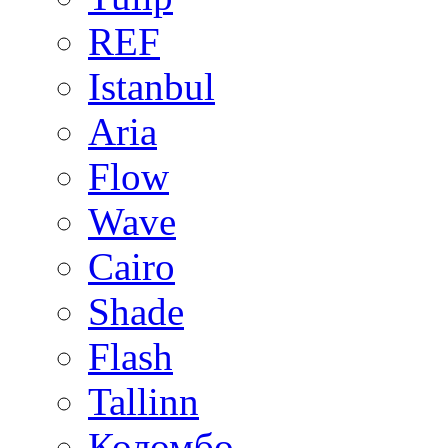
REF
Istanbul
Aria
Flow
Wave
Cairo
Shade
Flash
Tallinn
Коломбо