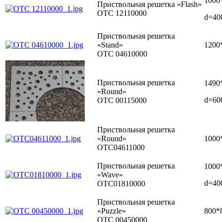
1000
Приствольная решетка «Flash»
ОТС 12110000
d=40
Приствольная решетка
«Stand»
1200
ОТС 04610000
Приствольная решетка
1490
«Round»
d=60
OTC 00115000
Приствольная решетка
«Round»
1000
ОТС04611000
Приствольная решетка
1000
«Wave»
d=40
OTC01810000
Приствольная решетка
«Puzzle»
800*
OTC 00450000