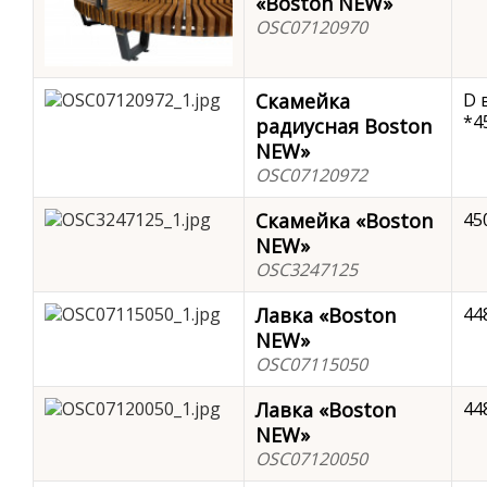
«Boston NEW»
OSC07120970
Скамейка
D 
*4
радиусная Boston
NEW»
OSC07120972
Скамейка «Boston
45
NEW»
OSC3247125
Лавка «Boston
44
NEW»
OSC07115050
Лавка «Boston
44
NEW»
OSC07120050