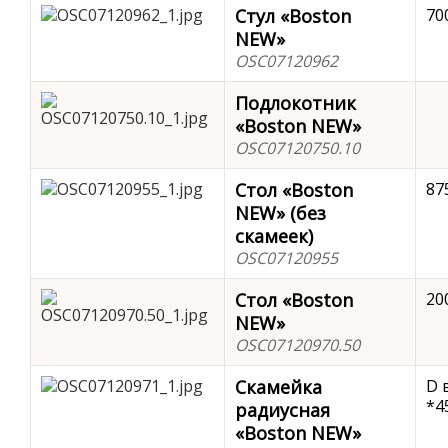
Стул «Boston
70
NEW»
OSC07120962
Подлокотник
«Boston NEW»
OSC07120750.10
Стол «Boston
87
NEW» (без
скамеек)
OSC07120955
Стол «Boston
20
NEW»
OSC07120970.50
Скамейка
D 
*4
радиусная
«Boston NEW»