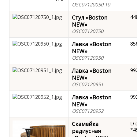
OSC07120050.10
Стул «Boston
44
NEW»
OSC07120750
Лавка «Boston
85
NEW»
OSC07120950
Лавка «Boston
99
NEW»
OSC07120951
Лавка «Boston
99
NEW»
OSC07120952
Скамейка
D 
*4
радиусная